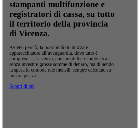
stampanti multifunzione e
registratori di cassa, su tutto
il territorio della provincia
di Vicenza.
Avrete, perciò, la possibilità di utilizzare
apparecchiature all’avanguardia, dove tutto è
compreso – assistenza, consumabili e ricambistica –
senza investire grosse somme di denaro, ma diluendo
la spesa in comode rate mensili, sempre calcolate su
misura per voi.
Scopri di più