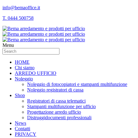
info@bemaoffice.it
T. 0444 500758
Menu
HOME
Chi siamo
ARREDO UFFICIO
Noleggio
Noleggio di fotocopiatori e stampanti multifunzione
Noleggio registratori di cassa
Shop
Registratori di cassa telematici
Stampanti multifunzione per ufficio
Progettazione arredo ufficio
Distruggidocumenti professionali
News
Contatti
PRIVACY