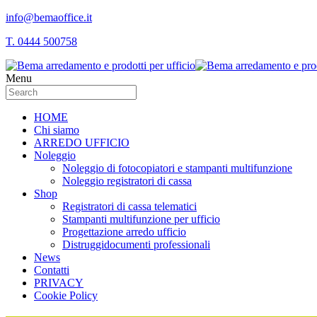
info@bemaoffice.it
T. 0444 500758
Menu
HOME
Chi siamo
ARREDO UFFICIO
Noleggio
Noleggio di fotocopiatori e stampanti multifunzione
Noleggio registratori di cassa
Shop
Registratori di cassa telematici
Stampanti multifunzione per ufficio
Progettazione arredo ufficio
Distruggidocumenti professionali
News
Contatti
PRIVACY
Cookie Policy