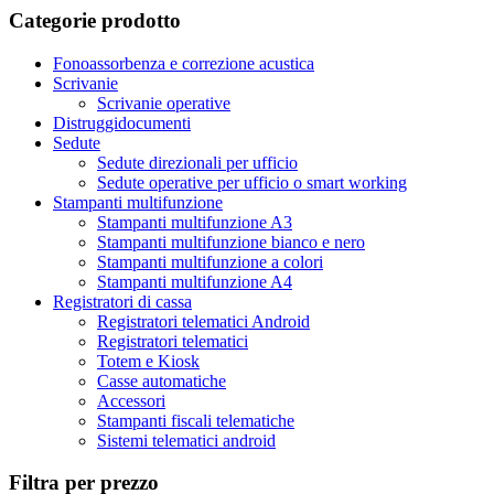
Categorie prodotto
Fonoassorbenza e correzione acustica
Scrivanie
Scrivanie operative
Distruggidocumenti
Sedute
Sedute direzionali per ufficio
Sedute operative per ufficio o smart working
Stampanti multifunzione
Stampanti multifunzione A3
Stampanti multifunzione bianco e nero
Stampanti multifunzione a colori
Stampanti multifunzione A4
Registratori di cassa
Registratori telematici Android
Registratori telematici
Totem e Kiosk
Casse automatiche
Accessori
Stampanti fiscali telematiche
Sistemi telematici android
Filtra per prezzo