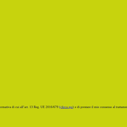
informativa di cui all’art. 13 Reg. UE 2016/679
(clicca qui)
e di prestare il mio consenso al trattamen