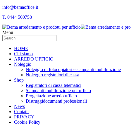
info@bemaoffice.it
T. 0444 500758
Menu
HOME
Chi siamo
ARREDO UFFICIO
Noleggio
Noleggio di fotocopiatori e stampanti multifunzione
Noleggio registratori di cassa
Shop
Registratori di cassa telematici
Stampanti multifunzione per ufficio
Progettazione arredo ufficio
Distruggidocumenti professionali
News
Contatti
PRIVACY
Cookie Policy