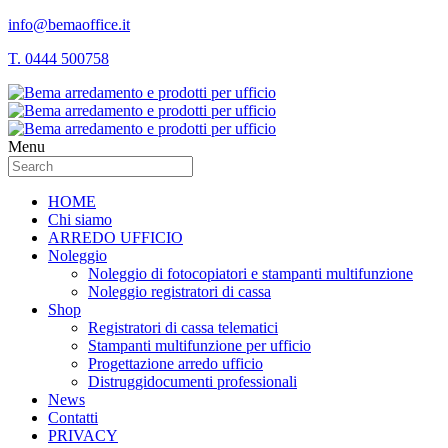
info@bemaoffice.it
T. 0444 500758
Menu
HOME
Chi siamo
ARREDO UFFICIO
Noleggio
Noleggio di fotocopiatori e stampanti multifunzione
Noleggio registratori di cassa
Shop
Registratori di cassa telematici
Stampanti multifunzione per ufficio
Progettazione arredo ufficio
Distruggidocumenti professionali
News
Contatti
PRIVACY