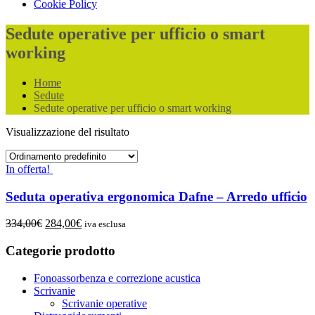
Cookie Policy
Sedute operative per ufficio o smart
working
Home
Sedute
Sedute operative per ufficio o smart working
Visualizzazione del risultato
In offerta!
Seduta operativa ergonomica Dafne – Arredo ufficio
Il
Il
334,00
€
284,00
€
iva esclusa
prezzo
prezzo
originale
attuale
Categorie prodotto
era:
è:
334,00€.
284,00€.
Fonoassorbenza e correzione acustica
Scrivanie
Scrivanie operative