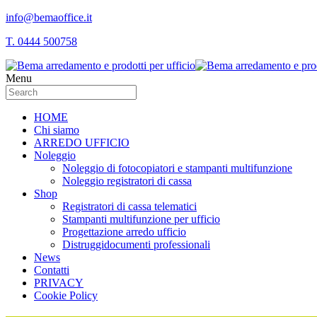
info@bemaoffice.it
T. 0444 500758
Menu
HOME
Chi siamo
ARREDO UFFICIO
Noleggio
Noleggio di fotocopiatori e stampanti multifunzione
Noleggio registratori di cassa
Shop
Registratori di cassa telematici
Stampanti multifunzione per ufficio
Progettazione arredo ufficio
Distruggidocumenti professionali
News
Contatti
PRIVACY
Cookie Policy