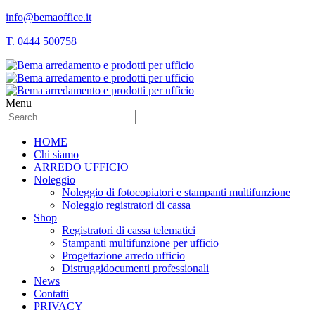
info@bemaoffice.it
T. 0444 500758
Menu
HOME
Chi siamo
ARREDO UFFICIO
Noleggio
Noleggio di fotocopiatori e stampanti multifunzione
Noleggio registratori di cassa
Shop
Registratori di cassa telematici
Stampanti multifunzione per ufficio
Progettazione arredo ufficio
Distruggidocumenti professionali
News
Contatti
PRIVACY