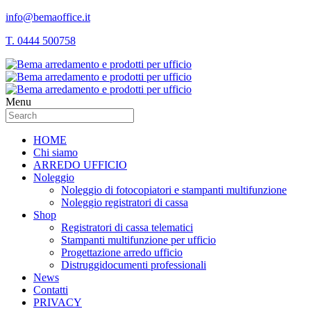
info@bemaoffice.it
T. 0444 500758
Menu
HOME
Chi siamo
ARREDO UFFICIO
Noleggio
Noleggio di fotocopiatori e stampanti multifunzione
Noleggio registratori di cassa
Shop
Registratori di cassa telematici
Stampanti multifunzione per ufficio
Progettazione arredo ufficio
Distruggidocumenti professionali
News
Contatti
PRIVACY