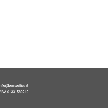
info@bemaoffice.it
P.IVA 01331580249