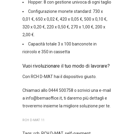
Hopper: 8 con gestione univoca di ogni taglio
Configurazione monete standard: 730 x
0,01 €, 650 x 0,02 €, 420 x 0,05 €, 500 x 0,10 €,
320 x 0,20 €, 220 x 0,50 €, 270 x 1,00 €, 200 x
2,00 €.
Capacità totale 3 x 100 banconote in
ricircolo e 350 in cassetta
Vuoi rivoluzionare il tuo modo di lavorare?
Con RCH D-MAT hai il dispositivo giusto.
Chiamaci allo 0444 500758 o scrivici una e-mail
a info@bemaoffice.it, ti daremo più dettagli e
troveremo insieme la migliore soluzione per te.
RCH D-MAT 11
Tags:
rch
,
RCH D-MAT
,
self-payment
,